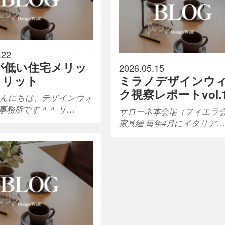
.22
が低い住宅メリッ
2026.05.15
メリット
ミラノデザインウ
ク視察レポートvol.
んにちは、デザインウォ
事務所です＾＾ リ…
サローネ本会場（フィエラ
家具編 毎年4月にイタリア