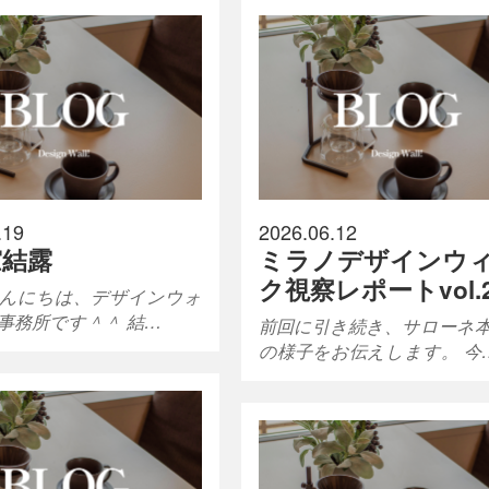
.19
2026.06.12
窓結露
ミラノデザインウ
ク視察レポートvol.
んにちは、デザインウォ
事務所です＾＾ 結…
前回に引き続き、サローネ
の様子をお伝えします。 今