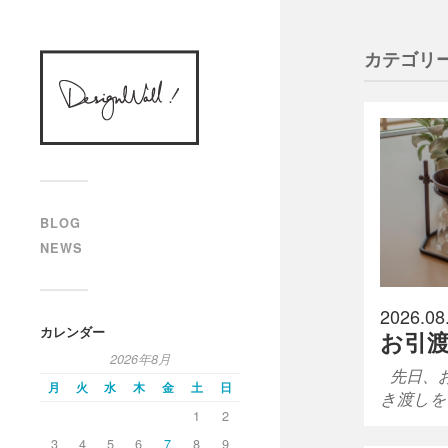
designWALL!
カテゴリー
BLOG
NEWS
2026.08
カレンダー
お引
2026年8月
先日、
月
火
水
木
金
土
日
き渡しを
1
2
3
4
5
6
7
8
9