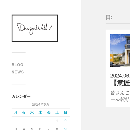
designWALL!
日:
BLOG
NEWS
2024.06
【意
皆さんこ
カレンダー
ール設計
2024年6月
月
火
水
木
金
土
日
1
2
3
4
5
6
7
8
9