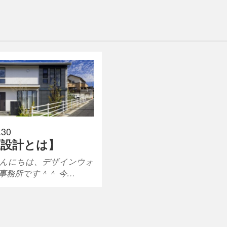
.30
匠設計とは】
んにちは、デザインウォ
事務所です＾＾ 今…