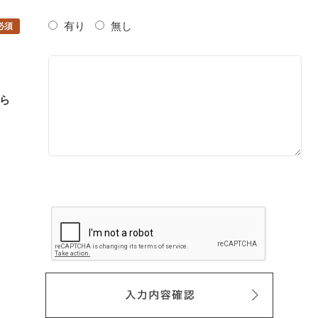
有り
無し
必須
ら