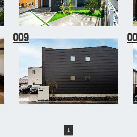
009
0
1