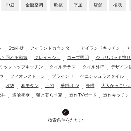
中庭
全館空調
吹抜
平屋
店舗
植栽
ト
Sto外壁
アイランドカウンター
アイランドキッチン
ア
、
、
、
、
っと回れる動線
グレイッシュ
コーブ照明
ジョリパッド塗り
、
、
、
ミックトップキッチン
タイルテラス
タイル外壁
デザイン
、
、
、
ウ
フィオレストーン
ブラインド
ペニンシュラスタイル
、
、
、
、
吹抜
和モダン
土間
壁掛けTV
外構
大人かっこい
、
、
、
、
、
、
天井
漆喰塗壁
猫と暮らす家
造作TVボード
造作キッチン
、
、
、
、
検索条件をたたむ