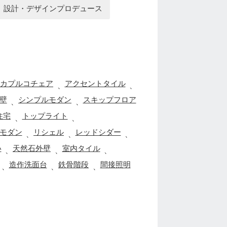
設計・デザインプロデュース
カプルコチェア
アクセントタイル
、
、
壁
シンプルモダン
スキップフロア
、
、
住宅
トップライト
、
、
モダン
リシェル
レッドシダー
、
、
、
い
天然石外壁
室内タイル
、
、
、
造作洗面台
鉄骨階段
間接照明
、
、
、