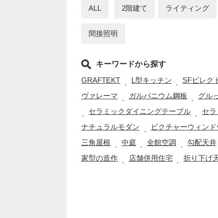
ALL
2階建て
ライティング
間接照明
キーワードから探す
GRAFTEKT
L型キッチン
SFビレク
、
、
ヴァレーマ
ガルバニウム鋼板
グル
、
、
セラミックダイニングテーブル
セラ
、
、
ナチュラルモダン
ピクチャーウィンド
、
三角屋根
中庭
全館空調
勾配天井
、
、
、
家型の造作
店舗併用住宅
折り下げ
、
、