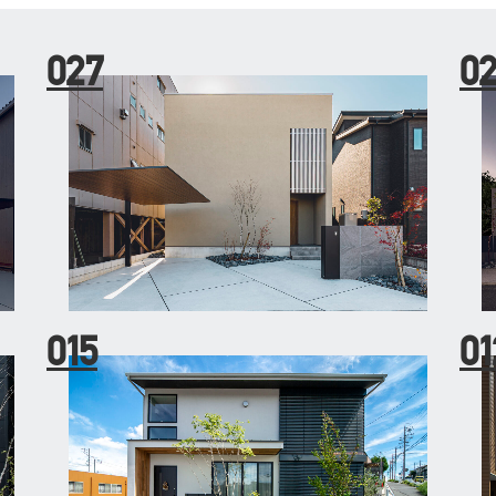
027
0
015
01