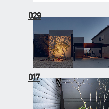
029
017