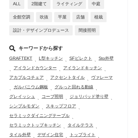
ALL
2階建て
ライティング
中庭
全館空調
吹抜
平屋
店舗
植栽
設計・デザインプロデュース
間接照明
キーワードから探す
GRAFTEKT
L型キッチン
SFビレクト
Sto外壁
、
、
、
アイランドカウンター
アイランドキッチン
、
、
、
アカプルコチェア
アクセントタイル
ヴァレーマ
、
、
ガルバニウム鋼板
グルっと回れる動線
、
、
、
グレイッシュ
コーブ照明
ジョリパッド塗り壁
、
、
、
シンプルモダン
スキップフロア
、
、
セラミックダイニングテーブル
、
セラミックトップキッチン
タイルテラス
、
、
タイル外壁
デザイン住宅
トップライト
、
、
、