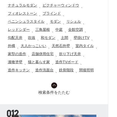
ナチュラルモダン
ピクチャーウィンドウ
、
、
フィオレストーン
ブラインド
、
、
ペニンシュラスタイル
モダン
リシェル
、
、
、
レッドシダー
三角屋根
中庭
全館空調
、
、
、
、
勾配天井
吹抜
和モダン
土間
壁掛けTV
、
、
、
、
、
外構
大人かっこいい
天然石外壁
室内タイル
、
、
、
、
家型の造作
店舗併用住宅
折り下げ天井
、
、
、
漆喰塗壁
猫と暮らす家
造作TVボード
、
、
、
造作キッチン
造作洗面台
鉄骨階段
間接照明
、
、
、
検索条件をたたむ
012