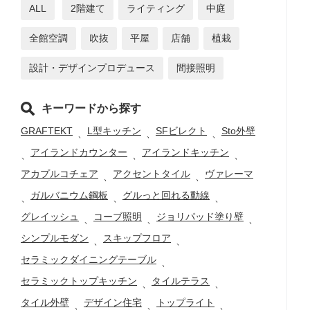
ALL
2階建て
ライティング
中庭
全館空調
吹抜
平屋
店舗
植栽
設計・デザインプロデュース
間接照明
キーワードから探す
GRAFTEKT
L型キッチン
SFビレクト
Sto外壁
、
、
、
アイランドカウンター
アイランドキッチン
、
、
、
アカプルコチェア
アクセントタイル
ヴァレーマ
、
、
ガルバニウム鋼板
グルっと回れる動線
、
、
、
グレイッシュ
コーブ照明
ジョリパッド塗り壁
、
、
、
シンプルモダン
スキップフロア
、
、
セラミックダイニングテーブル
、
セラミックトップキッチン
タイルテラス
、
、
タイル外壁
デザイン住宅
トップライト
、
、
、