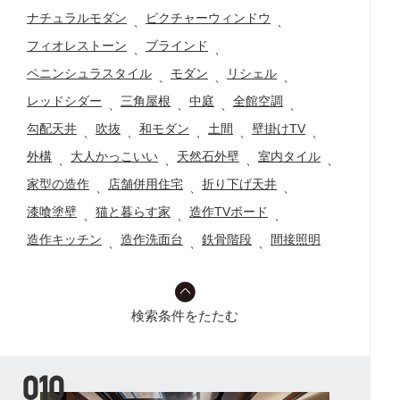
ナチュラルモダン
ピクチャーウィンドウ
、
、
フィオレストーン
ブラインド
、
、
ペニンシュラスタイル
モダン
リシェル
、
、
、
レッドシダー
三角屋根
中庭
全館空調
、
、
、
、
勾配天井
吹抜
和モダン
土間
壁掛けTV
、
、
、
、
、
外構
大人かっこいい
天然石外壁
室内タイル
、
、
、
、
家型の造作
店舗併用住宅
折り下げ天井
、
、
、
漆喰塗壁
猫と暮らす家
造作TVボード
、
、
、
造作キッチン
造作洗面台
鉄骨階段
間接照明
、
、
、
検索条件をたたむ
010