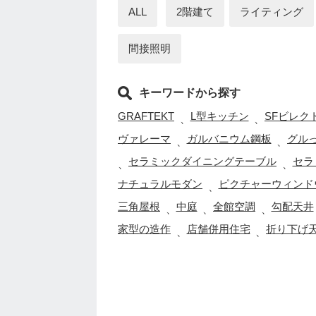
ALL
2階建て
ライティング
間接照明
キーワードから探す
GRAFTEKT
L型キッチン
SFビレク
、
、
ヴァレーマ
ガルバニウム鋼板
グル
、
、
セラミックダイニングテーブル
セラ
、
、
ナチュラルモダン
ピクチャーウィンド
、
三角屋根
中庭
全館空調
勾配天井
、
、
、
家型の造作
店舗併用住宅
折り下げ
、
、