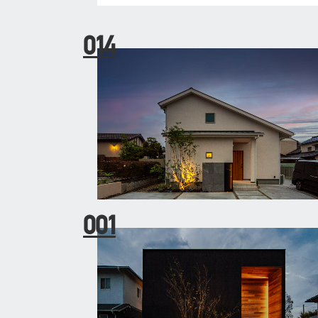
014
001