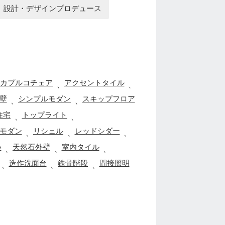
設計・デザインプロデュース
カプルコチェア
アクセントタイル
、
、
壁
シンプルモダン
スキップフロア
、
、
住宅
トップライト
、
、
モダン
リシェル
レッドシダー
、
、
、
い
天然石外壁
室内タイル
、
、
、
造作洗面台
鉄骨階段
間接照明
、
、
、