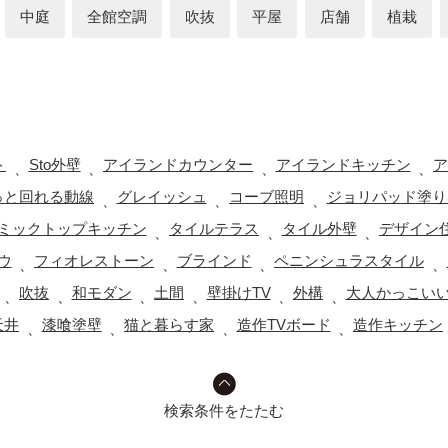
中庭
全館空調
吹抜
平屋
店舗
植栽
ト
Sto外壁
アイランドカウンター
アイランドキッチン
ア
、
、
、
、
っと回れる動線
グレイッシュ
コーブ照明
ジョリパッド塗り
、
、
、
ミックトップキッチン
タイルテラス
タイル外壁
デザイン
、
、
、
ウ
フィオレストーン
ブラインド
ペニンシュラスタイル
、
、
、
、
吹抜
和モダン
土間
壁掛けTV
外構
大人かっこい
、
、
、
、
、
、
天井
漆喰塗壁
猫と暮らす家
造作TVボード
造作キッチン
、
、
、
、
検索条件をたたむ