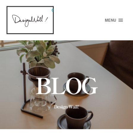
designWALL!
MENU