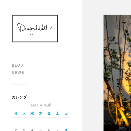
designWALL!
BLOG
NEWS
カレンダー
2023年10月
月
火
水
木
金
土
日
1
2
3
4
5
6
7
8