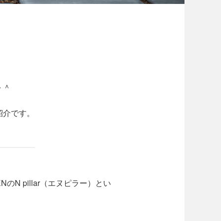
＾＾
紹介です。
N pillar（エヌピラー）とい